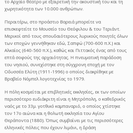
το Αρχαίο θέατρο με εξαιρετική την ακουστική του και τη
χωρητικότητα των 10.000 ανθρώπων.
Περαιτέρω, στο προάστιο Βαρειά μπορείτε να
επισκεφτείτε το Μουσείο του Θεόφιλου & του Τεριάντ.
Μερικοί από τους σπουδαιότερους λυρικούς ποιητές όλων
των εποχών γεννήθηκαν εδώ, Σαπφώ (700-600 π.Χ.) και
Αλκαίος (640-560 π.Χ.), καθώς και Πιττακός ένας από τους
επτά σοφούς της αρχαιότητας. Η πνευματική παράδοση
του νησιού, συνεχίστηκε στη σύγχρονη εποχή με τον
Οδυσσέα Ελύτη (1911-1996) ο οποίος διακρίθηκε με
Βραβείο Νόμπελ λογοτεχνίας το 1979.
Η πόλη κοσμείται με επιβλητικές εκκλησίες, εκ των οποίων
περισσότερο ευδιάκριτη είναι η Μητρόπολη, ο καθεδρικός
ναός με το 33μ. γοτθικό καμπαναριό, ο οποίος χτίστηκε
τον 17ο αιώνα και η θολωτή εκκλησία του Αγίου
Θεράποντα (1880). Όπως συμβαίνει με τις περισσότερες
ελληνικές πόλεις που έχουν λιμάνι, η δράση