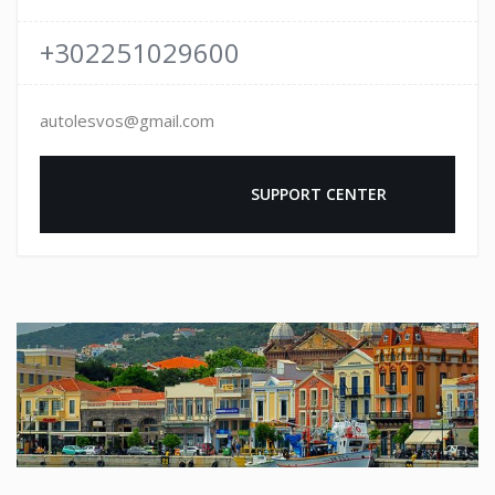
+302251029600
autolesvos@gmail.com
				SUPPORT CENTER
