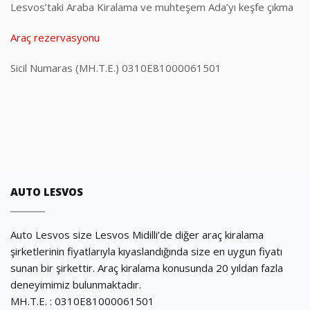
Lesvos’taki Araba Kiralama ve muhteşem Ada’yı keşfe çıkma
Araç rezervasyonu
Sicil Numaras (ΜΗ.Τ.Ε.) 0310E81000061501
AUTO LESVOS
Auto Lesvos size Lesvos Midilli’de diğer araç kiralama
şirketlerinin fiyatlarıyla kıyaslandığında size en uygun fiyatı
sunan bir şirkettir. Araç kiralama konusunda 20 yıldan fazla
deneyimimiz bulunmaktadır.
ΜΗ.Τ.Ε. : 0310E81000061501