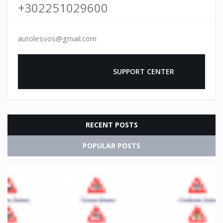
+302251029600
autolesvos@gmail.com
				SUPPORT CENTER

RECENT POSTS
POPULAR POSTS